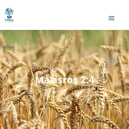
Ma’asros 2:4