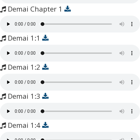
Demai Chapter 1
Demai 1:1
Demai 1:2
Demai 1:3
Demai 1:4