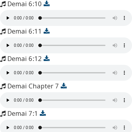
Demai 6:10
Demai 6:11
Demai 6:12
Demai Chapter 7
Demai 7:1