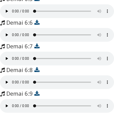
Demai 6:6
Demai 6:7
Demai 6:8
Demai 6:9