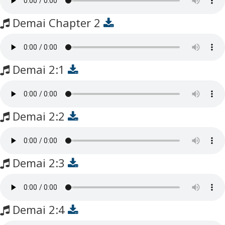
Demai Chapter 2
Demai 2:1
Demai 2:2
Demai 2:3
Demai 2:4