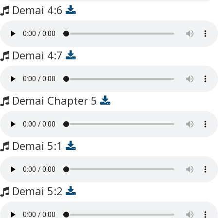
Demai 4:6
Demai 4:7
Demai Chapter 5
Demai 5:1
Demai 5:2