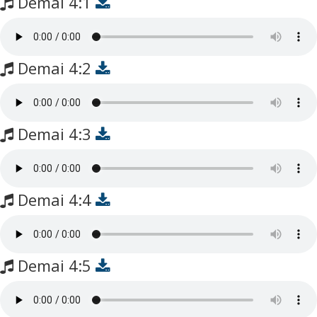
Demai 4:1
Demai 4:2
Demai 4:3
Demai 4:4
Demai 4:5