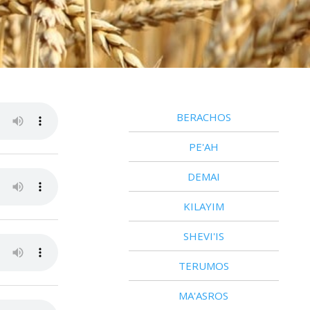
BERACHOS
PE'AH
DEMAI
KILAYIM
SHEVI'IS
TERUMOS
MA'ASROS